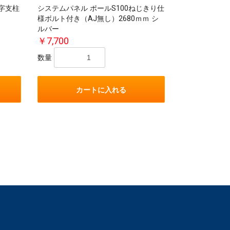
T字支柱
システムパネル ポールS100ねじきり仕
様ボルト付き（AJ無し）2680ｍｍ シ
ルバー
￥7,700
数量
カートに入れる