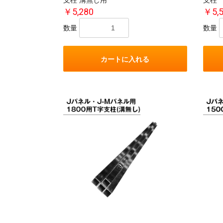
支柱 溝無し用
支柱
￥5,280
￥5,
数量
数量
カートに入れる