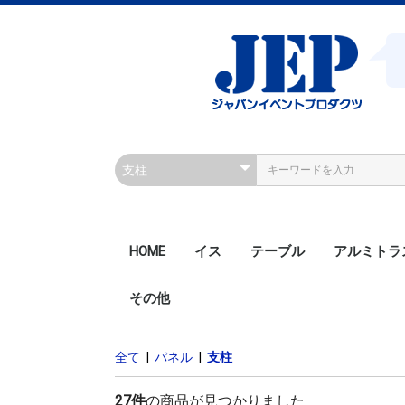
HOME
イス
テーブル
アルミトラ
その他
200角ボル
200角ボル
300角ボル
300角ボル
300角クラ
300角クラ
300角ボル
450角ボル
Rアルミト
全て
|
パネル
|
支柱
27件
の商品が見つかりました