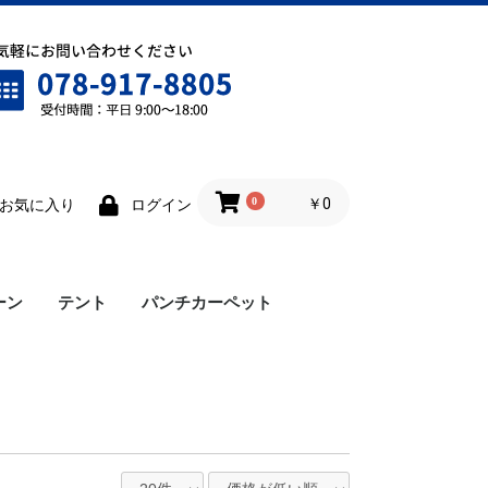
0
￥0
お気に入り
ログイン
ーン
テント
パンチカーペット
ワンタッチテント
雨樋
横幕
ロイヤルテント
仮設テント