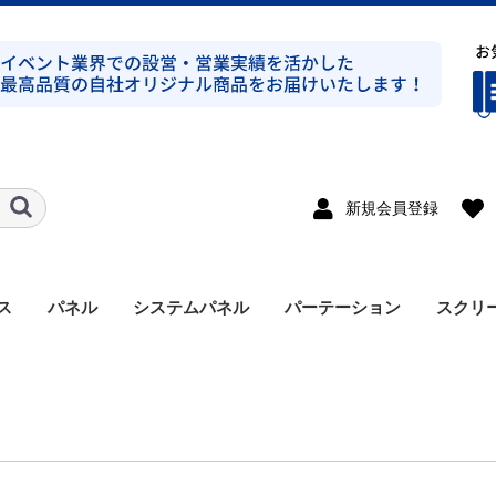
新規会員登録
ス
パネル
システムパネル
パーテーション
スクリ
ト式シルバー
ト式ブラック
ト式シルバー
ト式ブラック
ンプ式シルバー
ンプ式ブラック
ト式平トラスシルバー
ト式シルバー
ラス
溝有り
溝無し
アルミパネル
メラミンパネル
セット
支柱
アクセサリー