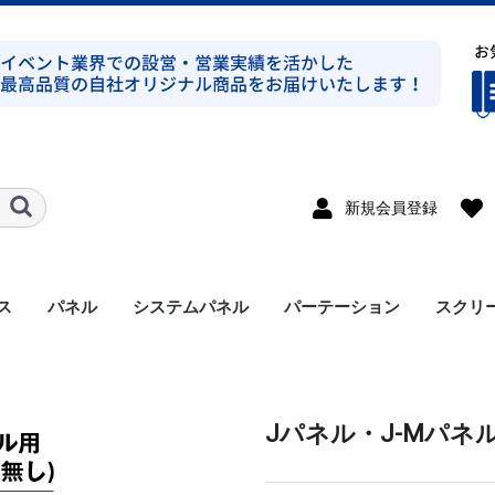
新規会員登録
ス
パネル
システムパネル
パーテーション
スクリ
ト式シルバー
ト式ブラック
ト式シルバー
ト式ブラック
ンプ式シルバー
ンプ式ブラック
ト式平トラスシルバー
ト式シルバー
ラス
溝有り
溝無し
アルミパネル
メラミンパネル
セット
支柱
アクセサリー
Jパネル・J-Mパネル