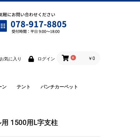
0
￥0
お気に入り
ログイン
ーン
テント
パンチカーペット
ワンタッチテント
雨樋
横幕
ロイヤルテント
仮設テント
用 1500用L字支柱