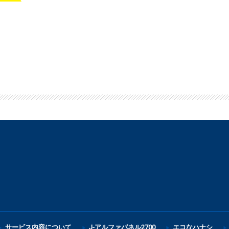
サービス内容について
J-アルファパネル2700
エコなハナシ