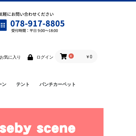
0
￥0
お気に入り
ログイン
ーン
テント
パンチカーペット
ワンタッチテント
雨樋
横幕
ロイヤルテント
仮設テント