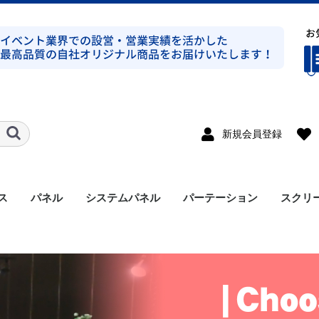
新規会員登録
ス
パネル
システムパネル
パーテーション
スクリ
ト式シルバー
ト式ブラック
ト式シルバー
ト式ブラック
ンプ式シルバー
ンプ式ブラック
ト式平トラスシルバー
ト式シルバー
ラス
溝有り
溝無し
アルミパネル
メラミンパネル
セット
支柱
アクセサリー