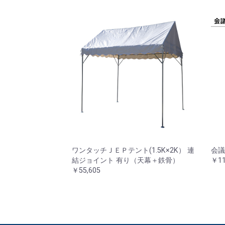
ワンタッチＪＥＰテント(1.5K×2K） 連
会議
結ジョイント 有り（天幕＋鉄骨）
￥11
￥55,605