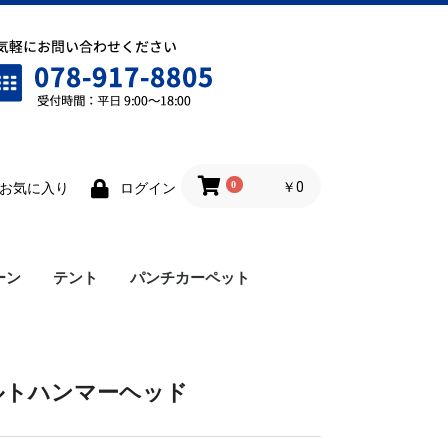
0
￥0
お気に入り
ログイン
ーン
テント
パンチカーペット
ワンタッチテント
雨樋
横幕
ロイヤルテント
仮設テント
ルトハンマーヘッド