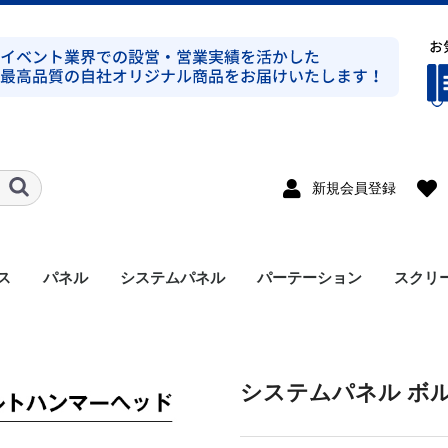
新規会員登録
ス
パネル
システムパネル
パーテーション
スクリ
ト式シルバー
ト式ブラック
ト式シルバー
ト式ブラック
ンプ式シルバー
ンプ式ブラック
ト式平トラスシルバー
ト式シルバー
ラス
溝有り
溝無し
アルミパネル
メラミンパネル
セット
支柱
アクセサリー
システムパネル ボ