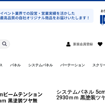
新規会員登録
ス
パネル
システムパネル
パーテーション
スクリ
ト式シルバー
ト式ブラック
ト式シルバー
ト式ブラック
ンプ式シルバー
ンプ式ブラック
ト式平トラスシルバー
ト式シルバー
ラス
溝有り
溝無し
アルミパネル
メラミンパネル
セット
支柱
アクセサリー
システムパネル 5
2930ｍｍ 黒塗装ツ