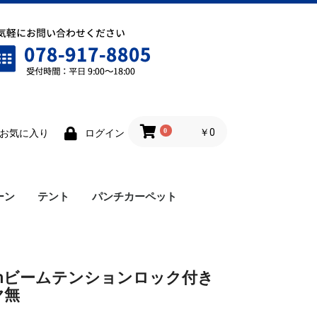
0
￥0
お気に入り
ログイン
ーン
テント
パンチカーペット
ワンタッチテント
雨樋
横幕
ロイヤルテント
仮設テント
cmビームテンションロック付き
ヤ無