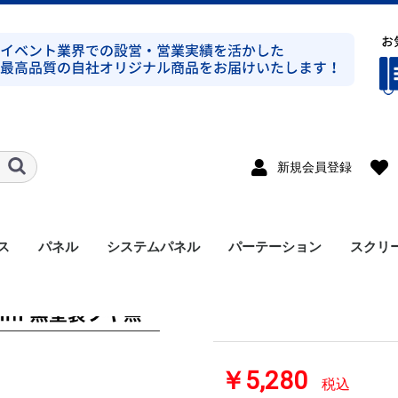
新規会員登録
ス
パネル
システムパネル
パーテーション
スクリ
システムパネル 5
ト式シルバー
ト式ブラック
ト式シルバー
ト式ブラック
ンプ式シルバー
ンプ式ブラック
ト式平トラスシルバー
ト式シルバー
ラス
溝有り
溝無し
アルミパネル
メラミンパネル
セット
支柱
アクセサリー
1940ｍｍ 黒塗装ツ
￥5,280
税込