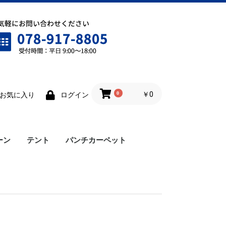
0
￥0
お気に入り
ログイン
ーン
テント
パンチカーペット
cmビームテンションロック付き
ワンタッチテント
雨樋
横幕
ロイヤルテント
仮設テント
ヤ無