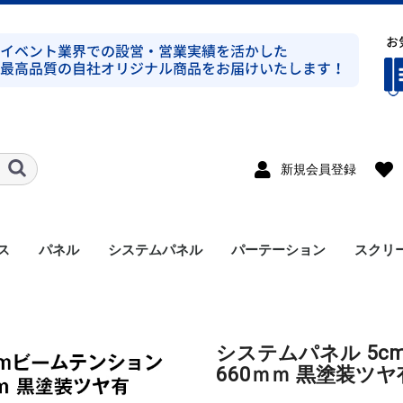
新規会員登録
ス
パネル
システムパネル
パーテーション
スクリ
ト式シルバー
ト式ブラック
ト式シルバー
ト式ブラック
ンプ式シルバー
ンプ式ブラック
ト式平トラスシルバー
ト式シルバー
ラス
溝有り
溝無し
アルミパネル
メラミンパネル
セット
支柱
アクセサリー
システムパネル 5
660ｍｍ 黒塗装ツヤ