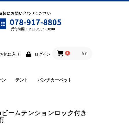
0
￥0
お気に入り
ログイン
ーン
テント
パンチカーペット
ワンタッチテント
雨樋
横幕
ロイヤルテント
仮設テント
cmビームテンションロック付き
有