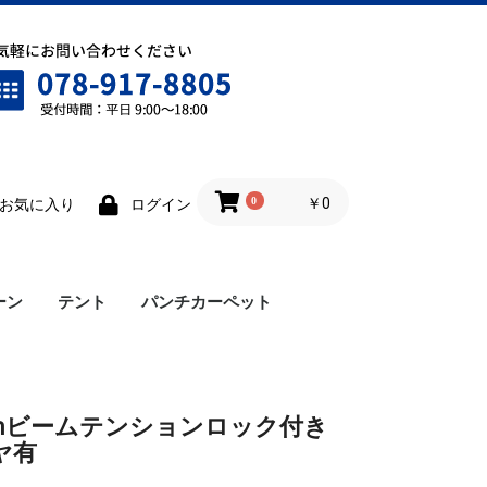
0
￥0
お気に入り
ログイン
ーン
テント
パンチカーペット
ワンタッチテント
雨樋
横幕
ロイヤルテント
仮設テント
cmビームテンションロック付き
ヤ有