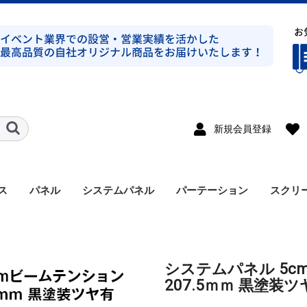
新規会員登録
ス
パネル
システムパネル
パーテーション
スクリ
ト式シルバー
ト式ブラック
ト式シルバー
ト式ブラック
ンプ式シルバー
ンプ式ブラック
ト式平トラスシルバー
ト式シルバー
ラス
溝有り
溝無し
アルミパネル
メラミンパネル
セット
支柱
アクセサリー
システムパネル 5
207.5ｍｍ 黒塗装ツ