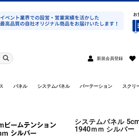
新規会員登録
ス
パネル
システムパネル
パーテーション
スクリ
ト式シルバー
ト式ブラック
ト式シルバー
ト式ブラック
ンプ式シルバー
ンプ式ブラック
ト式平トラスシルバー
ト式シルバー
ラス
溝有り
溝無し
アルミパネル
メラミンパネル
セット
支柱
アクセサリー
システムパネル 5
1940ｍｍ シルバー