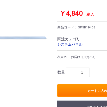
￥4,840
税込
商品コード：
SP5B1940S
関連カテゴリ
システムパネル
在庫:23
お届け日指定不可
数量
カートに入