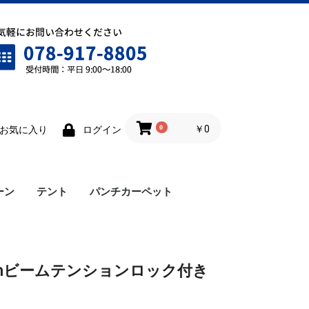
0
￥0
お気に入り
ログイン
ーン
テント
パンチカーペット
ワンタッチテント
雨樋
横幕
ロイヤルテント
仮設テント
cmビームテンションロック付き