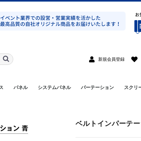
新規会員登録
ス
パネル
システムパネル
パーテーション
スクリ
ト式シルバー
ト式ブラック
ト式シルバー
ト式ブラック
ンプ式シルバー
ンプ式ブラック
ト式平トラスシルバー
ト式シルバー
ラス
溝有り
溝無し
アルミパネル
メラミンパネル
セット
支柱
アクセサリー
ベルトインパーテーシ