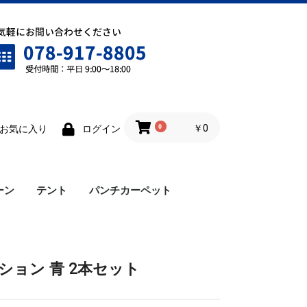
0
￥0
お気に入り
ログイン
ーン
テント
パンチカーペット
ワンタッチテント
雨樋
横幕
ロイヤルテント
仮設テント
ョン 青 2本セット