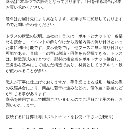
商品は1本単位での販売となっております。1円を作る場合は4本
お買い求めください。
送料はお届け先により異なります。在庫は常に変動しております
のでお問い合わせください。
トラスの構造の説明。当社のトラスは ボルトとナットで 各部
材を接合し、イベントの飾り付けから店舗内装の飾り付けといっ
た事に利用可能です。展示会等では 他ブースに無い飾り付けが
可能である。直線・Ｔの字は勿論・円美をも発揮できる。トラス
は、構造形式のひとつで、部材の接合点をボルトナット接合し、
三角形を基本にして組んだ構造であり、材質としてはアルミ・鉄
が使われることが多い。
職人が丁寧に仕上げておりますが、手作業による成形・焼成の際
の収縮具合により、商品に若干の歪みなどの、個体差・誤差など
が生じる事があります。
商品を使用する上で問題ございませんのでご理解ご了承の程、お
願いいたします。
接続するには弊社専用ボルトナットをお使い下さい(別売り)