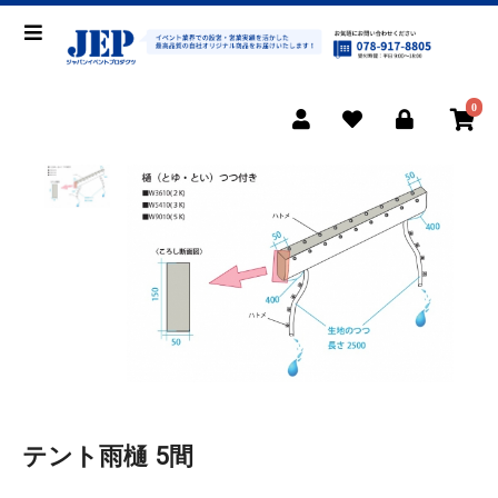
0
テント雨樋 5間