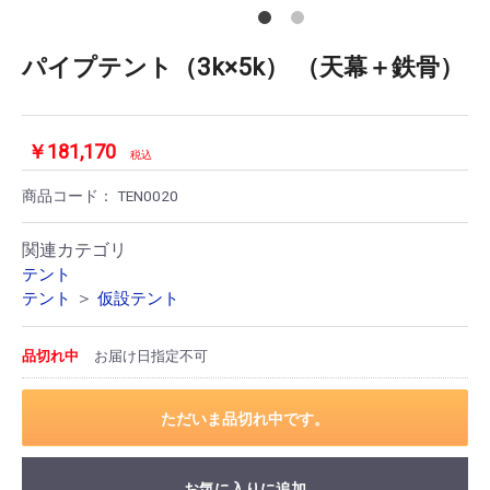
パイプテント（3k×5k） （天幕＋鉄骨）
￥181,170
税込
商品コード：
TEN0020
関連カテゴリ
テント
＞
テント
仮設テント
品切れ中
お届け日指定不可
ただいま品切れ中です。
お気に入りに追加