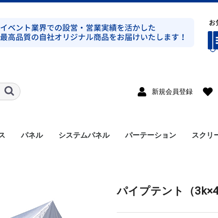
新規会員登録
ス
パネル
システムパネル
パーテーション
スクリ
ト式シルバー
ト式ブラック
ト式シルバー
ト式ブラック
ンプ式シルバー
ンプ式ブラック
ト式平トラスシルバー
ト式シルバー
ラス
溝有り
溝無し
アルミパネル
メラミンパネル
セット
支柱
アクセサリー
パイプテント（3k×