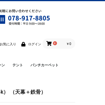
0
￥0
お気に入り
ログイン
ーン
テント
パンチカーペット
ワンタッチテント
雨樋
横幕
ロイヤルテント
仮設テント
4k） （天幕＋鉄骨）