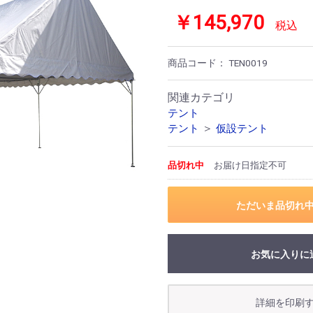
￥145,970
税込
商品コード：
TEN0019
関連カテゴリ
テント
＞
テント
仮設テント
品切れ中
お届け日指定不可
ただいま品切れ
お買い物を続ける
カートへ進む
お気に入りに