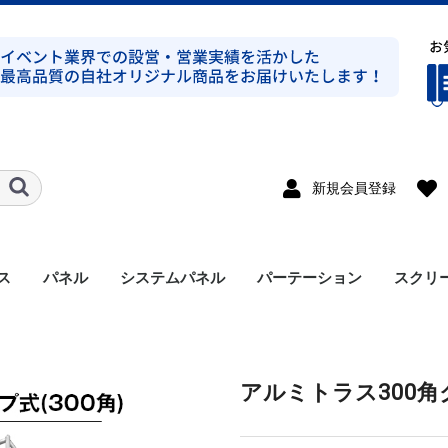
新規会員登録
ス
パネル
システムパネル
パーテーション
スクリ
ト式シルバー
ト式ブラック
ト式シルバー
ト式ブラック
ンプ式シルバー
ンプ式ブラック
ト式平トラスシルバー
ト式シルバー
ラス
溝有り
溝無し
アルミパネル
メラミンパネル
セット
支柱
アクセサリー
アルミトラス300角ク